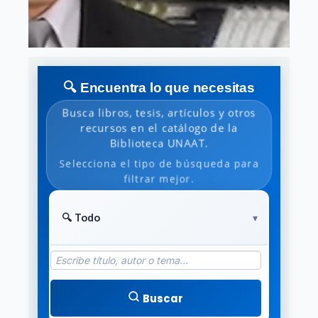
🔍 Encuentra lo que necesitas
Busca libros, tesis, artículos y otros
recursos en el catálogo de la
Biblioteca UNAAT.
Selecciona el tipo de búsqueda para
filtrar mejor.
Buscar