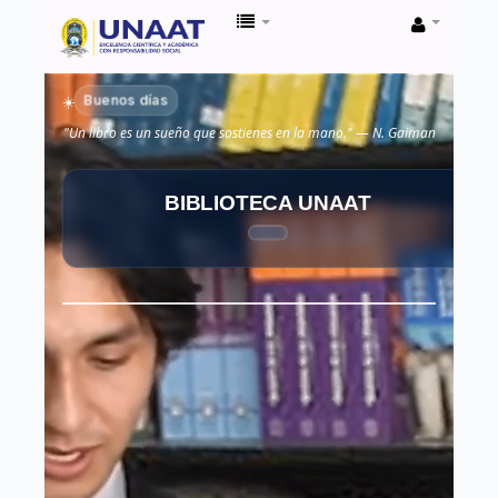
Biblioteca
Unaat
Buenos días
☀️
"Un libro es un sueño que sostienes en la mano." — N. Gaiman
BIBLIOTECA UNAAT