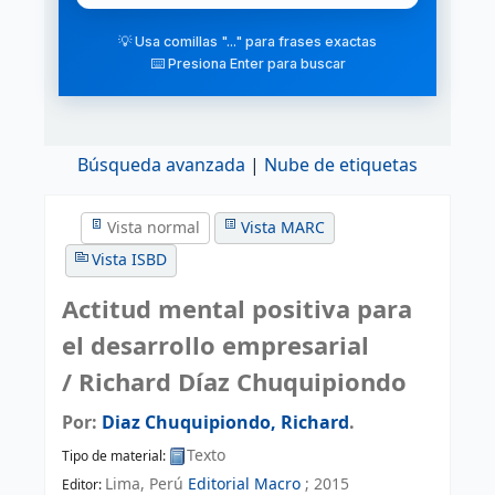
💡 Usa comillas "..." para frases exactas
⌨️ Presiona Enter para buscar
Búsqueda avanzada
Nube de etiquetas
Vista normal
Vista MARC
Vista ISBD
Actitud mental positiva para
el desarrollo empresarial
/ Richard Díaz Chuquipiondo
Por:
Diaz Chuquipiondo, Richard
.
Texto
Tipo de material:
Lima, Perú
Editorial Macro
;
2015
Editor: