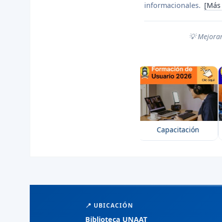
informacionales.
[Más
💡 Mejoram
Reglamento
Capacitación
I
📍 UBICACIÓN
Biblioteca UNAAT