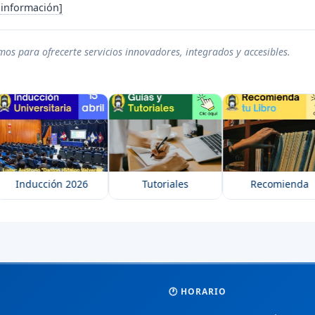
 información]
os para ofrecerte servicios innovadores, integrados y accesibles.
nducción 2026
Tutoriales
Recomienda
🕐 HORARIO