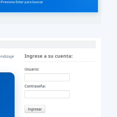
 Presiona Enter para buscar
Ingrese a su cuenta:
endizaje
Usuario:
Contraseña: