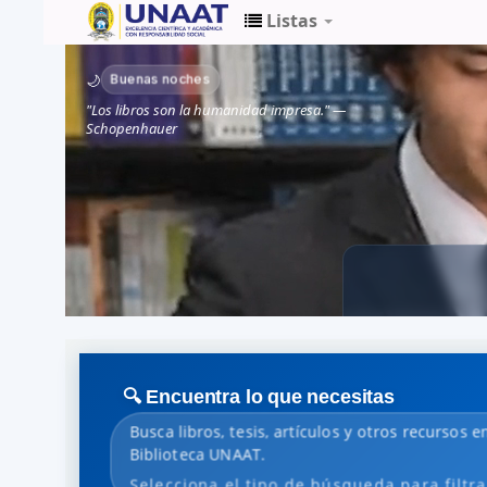
Listas
Biblioteca
Buenas noches
🌙
Unaat
"Los libros son la humanidad impresa." —
Schopenhauer
🔍 Encuentra lo que necesitas
Busca libros, tesis, artículos y otros recursos en
Biblioteca UNAAT.
Selecciona el tipo de búsqueda para filtra