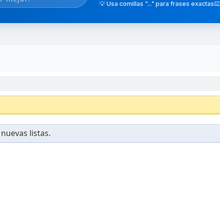
💡 Usa comillas "..." para frases exactas
⌨️
nuevas listas.