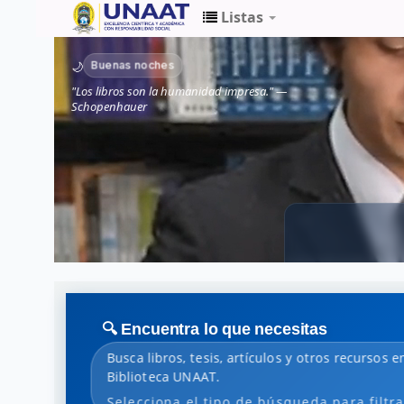
Listas
Biblioteca
Buenas noches
🌙
Unaat
"Los libros son la humanidad impresa." —
Schopenhauer
🔍 Encuentra lo que necesitas
Busca libros, tesis, artículos y otros recursos en
Biblioteca UNAAT.
Selecciona el tipo de búsqueda para filtra