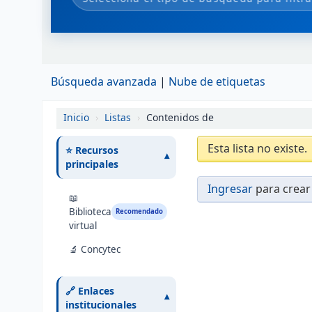
Búsqueda avanzada
Nube de etiquetas
Inicio
›
Listas
›
Contenidos de
Esta lista no existe.
⭐ Recursos
▾
principales
Ingresar
para crear 
📖
Biblioteca
Recomendado
virtual
🔬 Concytec
🔗 Enlaces
▾
institucionales