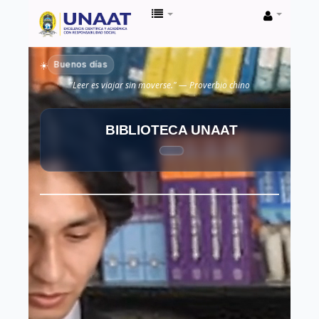
Biblioteca
Unaat
Buenos días
☀️
"Leer es viajar sin moverse." — Proverbio chino
BIBLIOTECA UNAAT