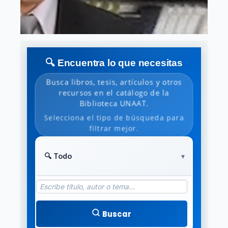
🔍 Encuentra lo que necesitas
Busca libros, tesis, artículos y otros
recursos en el catálogo de la
Biblioteca UNAAT.
Selecciona el tipo de búsqueda para
filtrar mejor.
Buscar