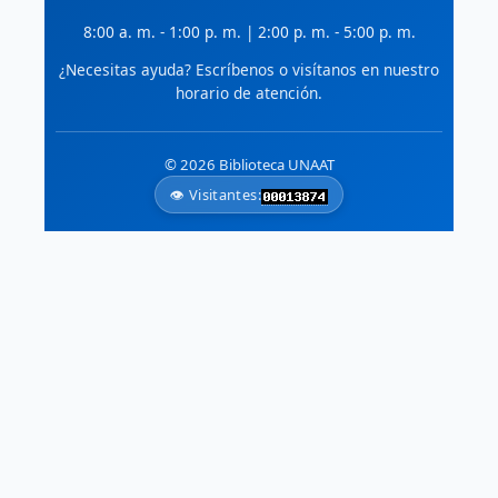
🔍
ResearchGate
8:00 a. m. - 1:00 p. m. | 2:00 p. m. - 5:00 p. m.
Red social para científicos: artículos,
datos y colaboración en agroindustria.
¿Necesitas ayuda? Escríbenos o visítanos en nuestro
horario de atención.
🗺️
Atlas Ambiental de América del
Norte
Datos geoespaciales armonizados
© 2026 Biblioteca UNAAT
de Canadá, EE.UU. y México.
👁️ Visitantes: