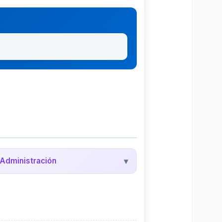
Administración
▾
edalyc - Administración
evistas científicas de administración y
egocios en América Latina.