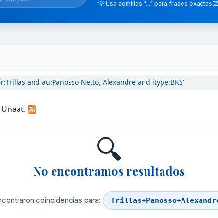
💡 Usa comillas "..." para frases exactas
⌨️
r:Trillas and au:Panosso Netto, Alexandre and itype:BKS'
a Unaat.
🔍
No encontramos resultados
ncontraron coincidencias para:
Trillas+Panosso+Alexandr