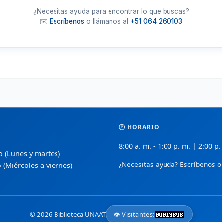
🔬
🏢
BioMed Central
D
 de
¿Necesitas ayuda para encontrar lo que buscas?
Investigaciones biomédicas revisadas por
L
✉️
Escríbenos
o llámanos al
+51 064 260103
pares en acceso abierto.
e
📚
📈
PubMed Central (PMC)
S
ceso
Archivo de texto completo de literatura
A
biomédica de NIH/NLM.
a
🩹
📑
CUIDEN
ñol.
Base de datos especializada en enfermería
S
y cuidados de salud.
p
🕐 HORARIO
📋
💡
Index de Enfermería
 y
8:00 a. m. - 1:00 p. m. | 2:00 p.
Revista científica de la Fundación Index
B
so (Lunes y martes)
para profesionales de enfermería.
e
¿Necesitas ayuda? Escríbenos o 
o (Miércoles a viernes)
🧬
🌍
Nature Open Access
de
Opciones de acceso abierto en ciencias de
R
la vida y salud.
d
© 2026 Biblioteca UNAAT
👁️ Visitantes:
Medigraphic