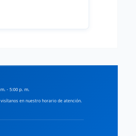
ialnet - Gestión
iteratura científica en administración,
conomía y gestión empresarial.
ciELO - Administración
rtículos de acceso abierto en
dministración y ciencias sociales.
SSRN
ocial Science Research Network:
reprints en economía y administración.
IDEAS/RePEc
 m. - 5:00 p. m.
ase de datos de investigación en
conomía y finanzas.
visítanos en nuestro horario de atención.
World Bank Open Knowledge
epositorio de investigaciones en
esarrollo económico y gestión pública.