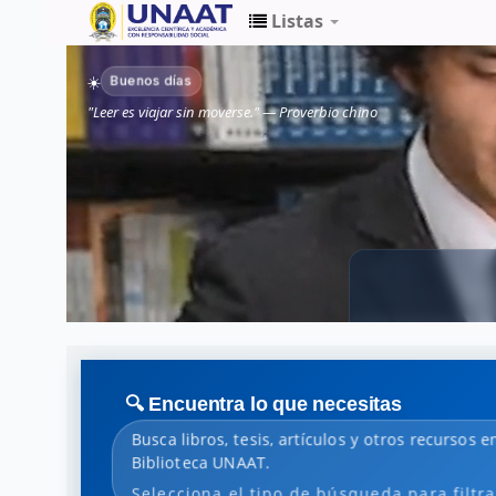
Listas
Biblioteca
Buenos días
☀️
Unaat
"Leer es viajar sin moverse." — Proverbio chino
🔍 Encuentra lo que necesitas
Busca libros, tesis, artículos y otros recursos en
Biblioteca UNAAT.
Selecciona el tipo de búsqueda para filtra