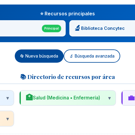
⭐ Recursos principales
🔬
Biblioteca Concytec
Principal
🔄 Nueva búsqueda
🔬 Búsqueda avanzada
📚 Directorio de recursos por área
🏥
💼
▾
Salud (Medicina • Enfermería)
▾
🩺
📊
Biblioteca Virtual en Salud (BVS)
R
▾
Proyecto de BIREME/OPS/OMS con acceso
R
a LILACS, MEDLINE, Cochrane y más.
n