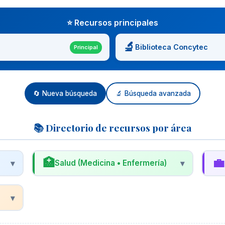
⭐ Recursos principales
🔬
Biblioteca Concytec
Principal
🔄 Nueva búsqueda
🔬 Búsqueda avanzada
📚 Directorio de recursos por área
🏥
💼
▾
Salud (Medicina • Enfermería)
▾
🩺
📊
Biblioteca Virtual en Salud (BVS)
R
▾
Proyecto de BIREME/OPS/OMS con acceso
R
a LILACS, MEDLINE, Cochrane y más.
n