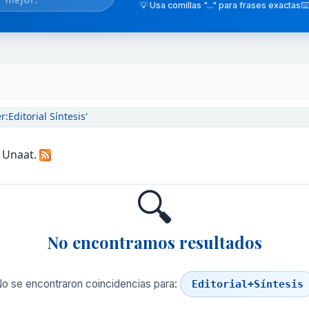
💡 Usa comillas "..." para frases exactas
⌨️
:Editorial Síntesis'
a Unaat.
🔍
No encontramos resultados
o se encontraron coincidencias para:
Editorial+Síntesis