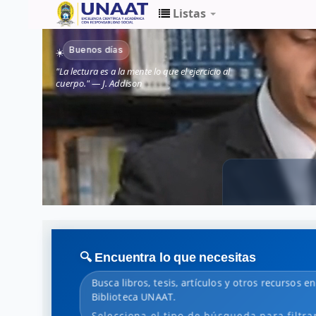
Listas
Biblioteca
Buenos días
☀️
Unaat
"La lectura es a la mente lo que el ejercicio al
cuerpo." — J. Addison
🔍 Encuentra lo que necesitas
Busca libros, tesis, artículos y otros recursos en
Biblioteca UNAAT.
Selecciona el tipo de búsqueda para filtra