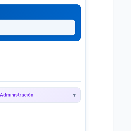
Administración
▾
edalyc - Administración
evistas científicas de administración y
egocios en América Latina.