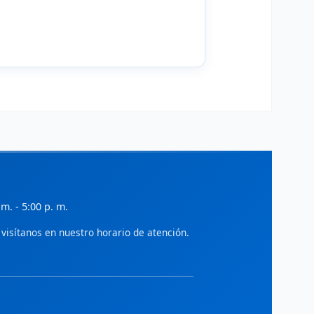
ialnet - Gestión
iteratura científica en administración,
conomía y gestión empresarial.
ciELO - Administración
rtículos de acceso abierto en
dministración y ciencias sociales.
SSRN
ocial Science Research Network:
reprints en economía y administración.
IDEAS/RePEc
 m. - 5:00 p. m.
ase de datos de investigación en
conomía y finanzas.
visítanos en nuestro horario de atención.
World Bank Open Knowledge
epositorio de investigaciones en
esarrollo económico y gestión pública.