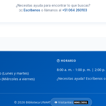
🔬
🏢
BioMed Central
D
 de
¿Necesitas ayuda para encontrar lo que buscas?
Investigaciones biomédicas revisadas por
L
✉️
Escríbenos
o llámanos al
+51 064 260103
pares en acceso abierto.
e
📚
📈
PubMed Central (PMC)
S
ceso
Archivo de texto completo de literatura
A
biomédica de NIH/NLM.
a
🩹
📑
CUIDEN
ñol.
Base de datos especializada en enfermería
S
y cuidados de salud.
p
🕐 HORARIO
📋
💡
Index de Enfermería
 y
8:00 a. m. - 1:00 p. m. | 2:00 p.
Revista científica de la Fundación Index
B
so (Lunes y martes)
para profesionales de enfermería.
e
¿Necesitas ayuda? Escríbenos o 
o (Miércoles a viernes)
🧬
🌍
Nature Open Access
de
Opciones de acceso abierto en ciencias de
R
la vida y salud.
d
© 2026 Biblioteca UNAAT
👁️ Visitantes:
Medigraphic