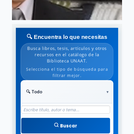
🔍 Encuentra lo que necesitas
Busca libros, tesis, artículos y otros
recursos en el catálogo de la
Biblioteca UNAAT.
Selecciona el tipo de búsqueda para
filtrar mejor.
Buscar