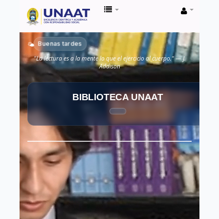
Biblioteca
Unaat
Buenas tardes
🌤️
"La lectura es a la mente lo que el ejercicio al cuerpo." — J.
Addison
BIBLIOTECA UNAAT