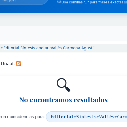
💡 Usa comillas "..." para frases exactas
⌨️
r:Editorial Síntesis and au:Vallés Carmona Agustí'
a Unaat.
🔍
No encontramos resultados
ron coincidencias para:
Editorial+Síntesis+Vallés+Car