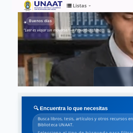
Listas
Biblioteca
Buenos días
☀️
Unaat
"Leer es viajar sin moverse." — Proverbio chino
🔍 Encuentra lo que necesitas
Busca libros, tesis, artículos y otros recursos e
Biblioteca UNAAT.
Selecciona el tipo de búsqueda para filtra