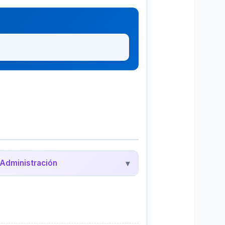
Administración
▾
edalyc - Administración
evistas científicas de administración y
egocios en América Latina.