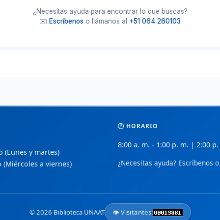
🔬
🏢
BioMed Central
D
 de
¿Necesitas ayuda para encontrar lo que buscas?
Investigaciones biomédicas revisadas por
L
✉️
Escríbenos
o llámanos al
+51 064 260103
pares en acceso abierto.
e
📚
📈
PubMed Central (PMC)
S
ceso
Archivo de texto completo de literatura
A
biomédica de NIH/NLM.
a
🩹
📑
CUIDEN
ñol.
Base de datos especializada en enfermería
S
y cuidados de salud.
p
🕐 HORARIO
📋
💡
Index de Enfermería
 y
8:00 a. m. - 1:00 p. m. | 2:00 p.
Revista científica de la Fundación Index
B
so (Lunes y martes)
para profesionales de enfermería.
e
¿Necesitas ayuda? Escríbenos o 
o (Miércoles a viernes)
🧬
🌍
Nature Open Access
de
Opciones de acceso abierto en ciencias de
R
la vida y salud.
d
© 2026 Biblioteca UNAAT
👁️ Visitantes:
Medigraphic