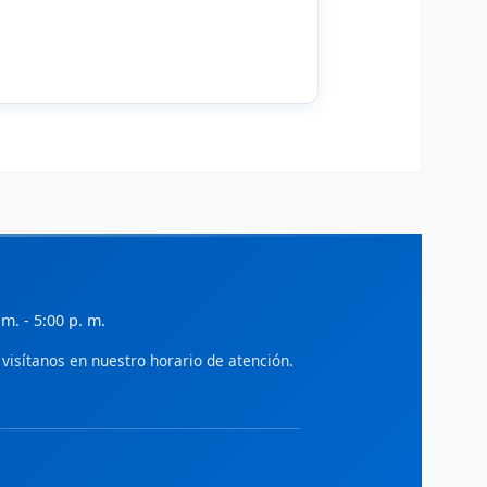
ialnet - Gestión
iteratura científica en administración,
conomía y gestión empresarial.
ciELO - Administración
rtículos de acceso abierto en
dministración y ciencias sociales.
SSRN
ocial Science Research Network:
reprints en economía y administración.
IDEAS/RePEc
 m. - 5:00 p. m.
ase de datos de investigación en
conomía y finanzas.
visítanos en nuestro horario de atención.
World Bank Open Knowledge
epositorio de investigaciones en
esarrollo económico y gestión pública.