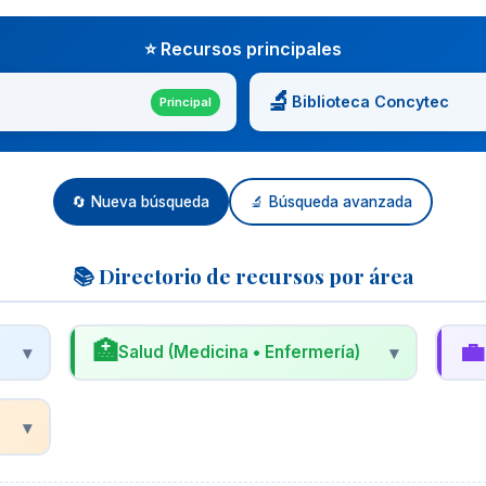
⭐ Recursos principales
🔬
Biblioteca Concytec
Principal
🔄 Nueva búsqueda
🔬 Búsqueda avanzada
📚 Directorio de recursos por área
🏥
💼
▾
Salud (Medicina • Enfermería)
▾
🩺
📊
Biblioteca Virtual en Salud (BVS)
R
▾
Proyecto de BIREME/OPS/OMS con acceso
R
a LILACS, MEDLINE, Cochrane y más.
n