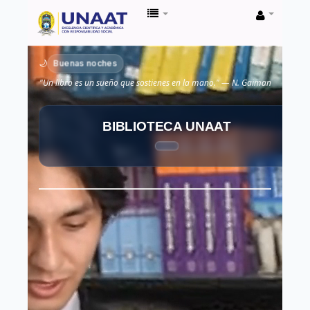
Biblioteca
Unaat
Buenas noches
🌙
"Un libro es un sueño que sostienes en la mano." — N. Gaiman
BIBLIOTECA UNAAT