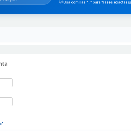
💡 Usa comillas "..." para frases exactas
⌨️
nta
a?