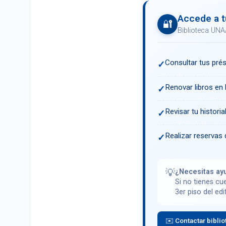
Accede a t
🔐
Biblioteca UNA
Consultar tus pré
✓
Renovar libros en l
✓
Revisar tu histori
✓
Realizar reservas 
✓
💡
¿Necesitas ay
Si no tienes cu
3er piso del edi
✉️ Contactar biblio