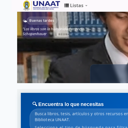
Listas
Biblioteca
Buenas tardes
🌤️
Unaat
"Los libros son la humanidad impresa." —
Schopenhauer
🔍 Encuentra lo que necesitas
Busca libros, tesis, artículos y otros recursos e
Biblioteca UNAAT.
Selecciona el tipo de búsqueda para filtra