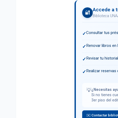
Accede a t
🔐
Biblioteca UNA
Consultar tus pré
✓
Renovar libros en l
✓
Revisar tu histori
✓
Realizar reservas 
✓
💡
¿Necesitas ay
Si no tienes cu
3er piso del edi
✉️ Contactar biblio