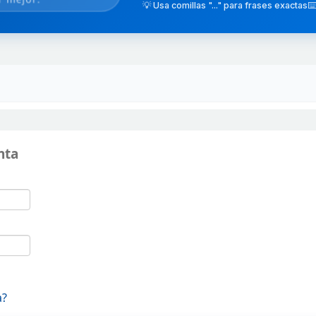
💡 Usa comillas "..." para frases exactas
⌨️
nta
a?