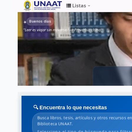
Listas
Biblioteca
Buenos días
☀️
Unaat
"Leer es viajar sin moverse." — Proverbio chino
🔍 Encuentra lo que necesitas
Busca libros, tesis, artículos y otros recursos en
Biblioteca UNAAT.
Selecciona el tipo de búsqueda para filtra