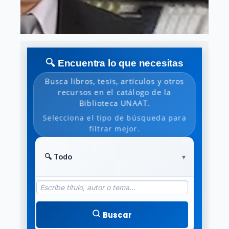
🔍 Encuentra lo que necesitas
Busca libros, tesis, artículos y otros
recursos en el catálogo de la
Biblioteca UNAAT.
Selecciona el tipo de búsqueda para
filtrar mejor.
Buscar