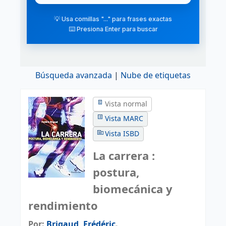
💡 Usa comillas "..." para frases exactas
⌨️ Presiona Enter para buscar
Búsqueda avanzada
Nube de etiquetas
Vista normal
Vista MARC
Vista ISBD
La carrera :
postura,
biomecánica y
rendimiento
Por:
Brigaud, Frédéric
.