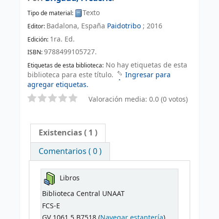
Texto
Tipo de material:
Badalona, España
Paidotribo
;
2016
Editor:
1ra. Ed
.
Edición:
9788499105727.
ISBN:
No hay etiquetas de esta
Etiquetas de esta biblioteca:
biblioteca para este título.
Ingresar para
agregar etiquetas.
Valoración media: 0.0 (0 votos)
Existencias
( 1 )
Comentarios ( 0 )
Libros
Biblioteca Central UNAAT
FCS-E
GV 1061.5 B7518 (
Navegar estantería
)