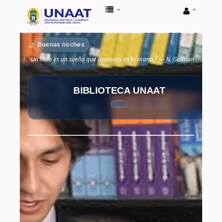
Biblioteca
Unaat
Buenas noches
🌙
"Un libro es un sueño que sostienes en la mano." — N. Gaiman
BIBLIOTECA UNAAT