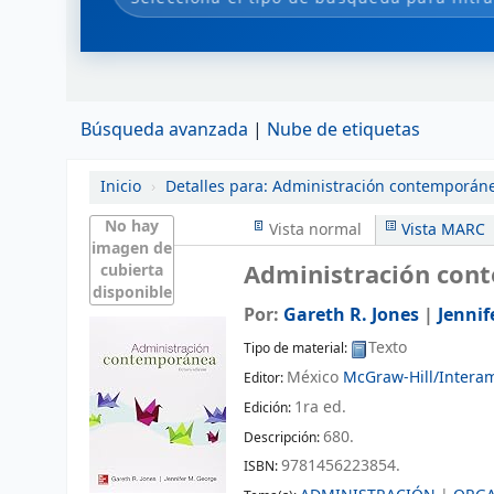
Búsqueda avanzada
Nube de etiquetas
Inicio
›
Detalles para:
Administración contemporán
No hay
Vista normal
Vista MARC
imagen de
Administración con
cubierta
disponible
Por:
Gareth R. Jones
|
Jennif
Texto
Tipo de material:
México
McGraw-Hill/Interam
Editor:
1ra ed
.
Edición:
680
.
Descripción:
9781456223854.
ISBN: