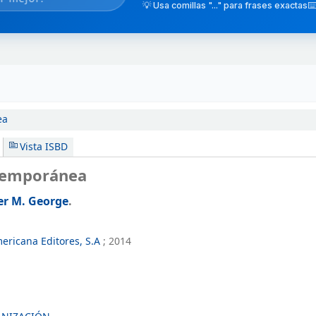
💡 Usa comillas "..." para frases exactas
⌨️
ea
Vista ISBD
temporánea
er M. George
.
ericana Editores, S.A
;
2014