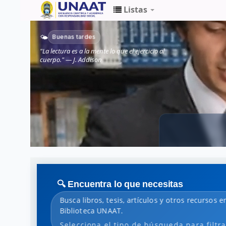
Listas
Biblioteca
Buenas tardes
🌤️
Unaat
"La lectura es a la mente lo que el ejercicio al
cuerpo." — J. Addison
🔍 Encuentra lo que necesitas
Busca libros, tesis, artículos y otros recursos e
Biblioteca UNAAT.
Selecciona el tipo de búsqueda para filtra