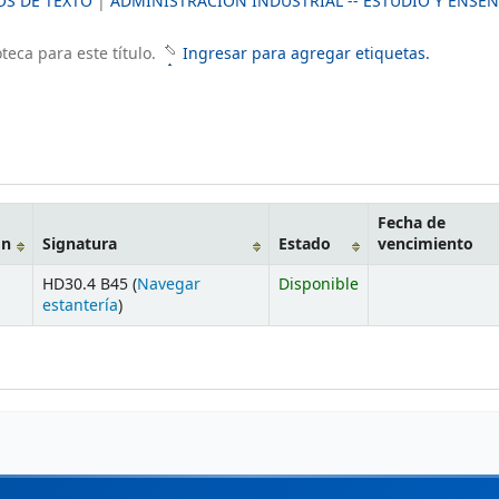
OS DE TEXTO
|
ADMINISTRACIÓN INDUSTRIAL -- ESTUDIO Y ENSE
teca para este título.
Ingresar para agregar etiquetas.
Fecha de
ón
Signatura
Estado
vencimiento
HD30.4 B45 (
Navegar
Disponible
estantería
)