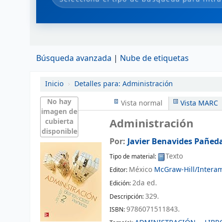
Búsqueda avanzada
Nube de etiquetas
Inicio
›
Detalles para:
Administración
No hay
Vista normal
Vista MARC
imagen de
Administración
cubierta
disponible
Por:
Javier Benavides Pañed
Texto
Tipo de material:
México
McGraw-Hill/Interam
Editor:
2da ed
.
Edición:
329
.
Descripción:
9786071511843.
ISBN: