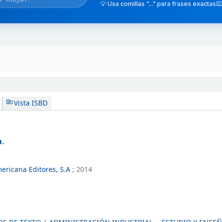
💡 Usa comillas "..." para frases exactas
⌨️
Vista ISBD
a
.
ericana Editores, S.A
;
2014