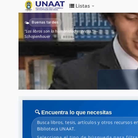
Listas
Biblioteca
Buenas tardes
🌤️
Unaat
"Los libros son la humanidad impresa." —
Schopenhauer
🔍 Encuentra lo que necesitas
Busca libros, tesis, artículos y otros recursos e
Biblioteca UNAAT.
Selecciona el tipo de búsqueda para filtra