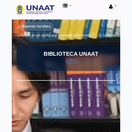
Biblioteca
Unaat
Buenas noches
🌙
"Un libro es un sueño que sostienes en la mano." — N. Gaiman
BIBLIOTECA UNAAT