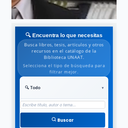
🔍 Encuentra lo que necesitas
Busca libros, tesis, artículos y otros
recursos en el catálogo de la
Biblioteca UNAAT.
Selecciona el tipo de búsqueda para
filtrar mejor.
Buscar