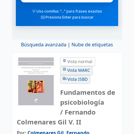
💡 Usa comillas "..." para frases exactas
⌨️ Presiona Enter para buscar
Búsqueda avanzada
Nube de etiquetas
Vista normal
Vista MARC
Vista ISBD
Fundamentos de
psicobiología
/ Fernando
Colmenares Gil V. II
Por:
Colmenares Gil, Fernando
.