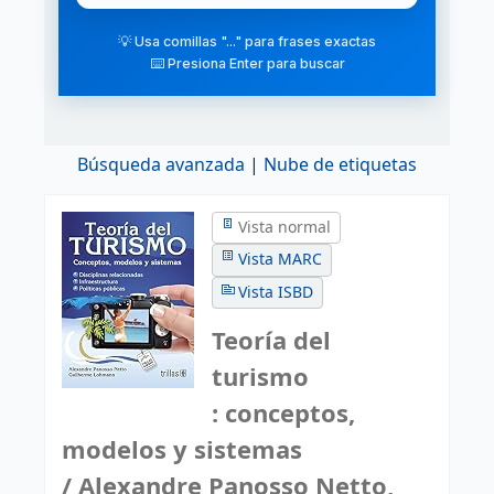
💡 Usa comillas "..." para frases exactas
⌨️ Presiona Enter para buscar
Búsqueda avanzada
Nube de etiquetas
Vista normal
Vista MARC
Vista ISBD
Teoría del
turismo
: conceptos,
modelos y sistemas
/ Alexandre Panosso Netto,