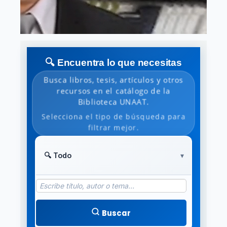
🔍 Encuentra lo que necesitas
Busca libros, tesis, artículos y otros
recursos en el catálogo de la
Biblioteca UNAAT.
Selecciona el tipo de búsqueda para
filtrar mejor.
Buscar