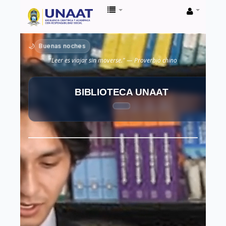
Biblioteca
Unaat
Buenas noches
🌙
"Leer es viajar sin moverse." — Proverbio chino
BIBLIOTECA UNAAT