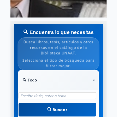
🔍 Encuentra lo que necesitas
Busca libros, tesis, artículos y otros
recursos en el catálogo de la
Biblioteca UNAAT.
Selecciona el tipo de búsqueda para
filtrar mejor.
Buscar