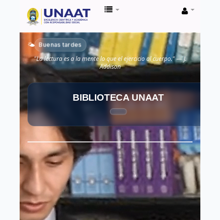
Biblioteca
Unaat
Buenas tardes
🌤️
"La lectura es a la mente lo que el ejercicio al cuerpo." — J.
Addison
BIBLIOTECA UNAAT