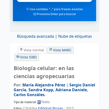
💡 Usa comillas "..." para frases exactas
⌨️ Presiona Enter para buscar
Búsqueda avanzada
Nube de etiquetas
Vista normal
Vista MARC
Vista ISBD
Biología celular: en las
ciencias agropecuarias
Por:
María Alejandra Pérez
|
Sergio Daniel
García, Sandra Kopp, Adriana Daniele,
Carlos Gonzáles
.
Texto
Tipo de material:
Córdoba
Editorial Brujas
;
2015
Editor: