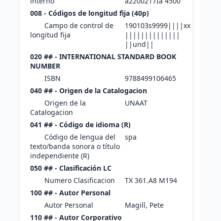
interno
a2200217Ia 4500
008 - Códigos de longitud fija (40p)
Campo de control de
190103s9999||||xx
longitud fija
||||||||||||||
||und||
020 ## - INTERNATIONAL STANDARD BOOK
NUMBER
ISBN
9788499106465
040 ## - Origen de la Catalogacion
Origen de la
UNAAT
Catalogacion
041 ## - Código de idioma (R)
Código de lengua del
spa
texto/banda sonora o título
independiente (R)
050 ## - Clasificación LC
Numero Clasificacion
TX 361.A8 M194
100 ## - Autor Personal
Autor Personal
Magill, Pete
110 ## - Autor Corporativo