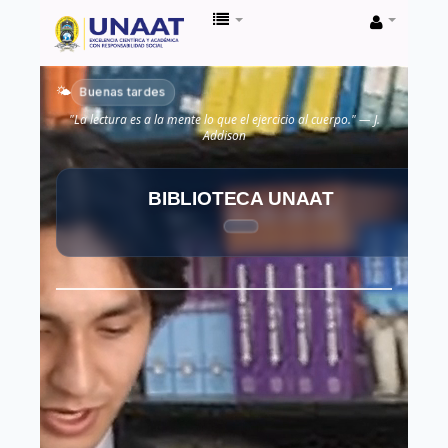
Biblioteca
Unaat
Buenas tardes
🌤️
"La lectura es a la mente lo que el ejercicio al cuerpo." — J.
Addison
BIBLIOTECA UNAAT