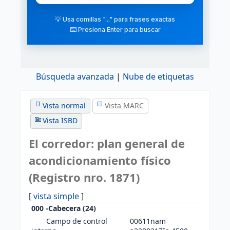
💡 Usa comillas "..." para frases exactas
⌨️ Presiona Enter para buscar
Búsqueda avanzada
Nube de etiquetas
Vista normal
Vista MARC
Vista ISBD
El corredor: plan general de
acondicionamiento físico
(Registro nro. 1871)
[
vista simple
]
000 -Cabecera (24)
Campo de control
00611nam