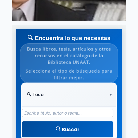
🔍 Encuentra lo que necesitas
Busca libros, tesis, artículos y otros
recursos en el catálogo de la
Biblioteca UNAAT.
Selecciona el tipo de búsqueda para
filtrar mejor.
Buscar