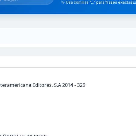
💡 Usa comillas "..." para frases exactas
⌨️
teramericana Editores, S.A 2014 - 329