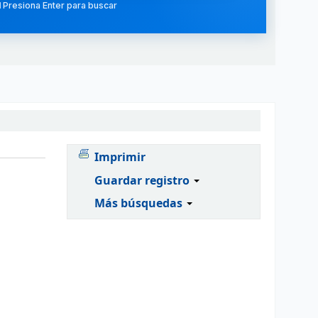
 Presiona Enter para buscar
Imprimir
Guardar registro
Más búsquedas