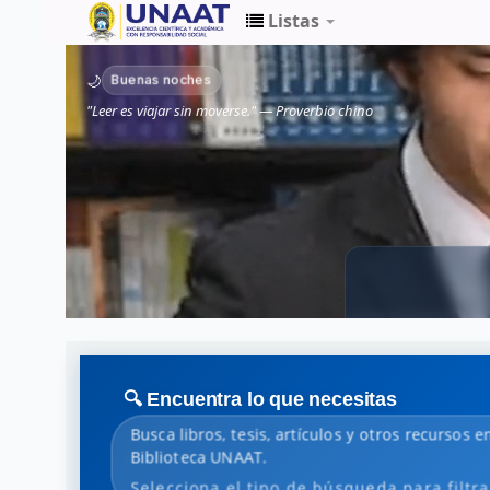
Listas
Biblioteca
Buenas noches
🌙
Unaat
"Leer es viajar sin moverse." — Proverbio chino
🔍 Encuentra lo que necesitas
Busca libros, tesis, artículos y otros recursos en
Biblioteca UNAAT.
Selecciona el tipo de búsqueda para filtra