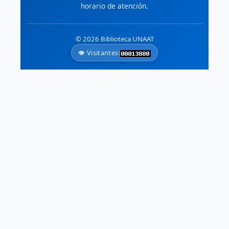
horario de atención.
🗺️
Atlas Ambiental de América del
Norte
Datos geoespaciales armonizados
© 2026 Biblioteca UNAAT
de Canadá, EE.UU. y México.
👁️ Visitantes: