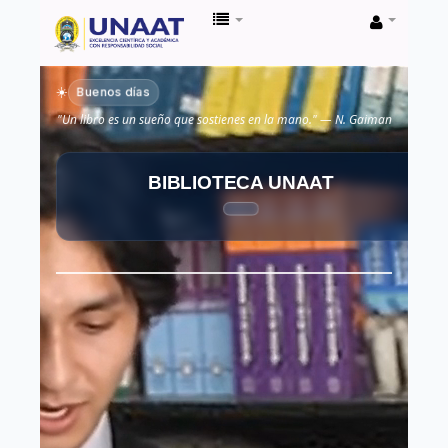
Biblioteca
Unaat
Buenos días
☀️
"Un libro es un sueño que sostienes en la mano." — N. Gaiman
BIBLIOTECA UNAAT