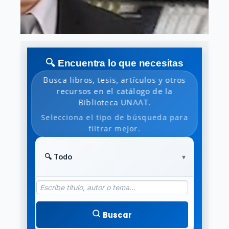
🔍 Encuentra lo que necesitas
Busca libros, tesis, artículos y otros
recursos en el catálogo de la
Biblioteca UNAAT.
Selecciona el tipo de búsqueda para
filtrar mejor.
Buscar