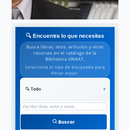
🔍 Encuentra lo que necesitas
Busca libros, tesis, artículos y otros
recursos en el catálogo de la
Biblioteca UNAAT.
Selecciona el tipo de búsqueda para
filtrar mejor.
Buscar