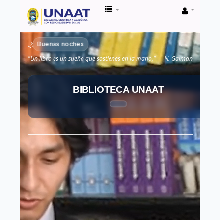
Biblioteca
Unaat
Buenas noches
🌙
"Un libro es un sueño que sostienes en la mano." — N. Gaiman
BIBLIOTECA UNAAT