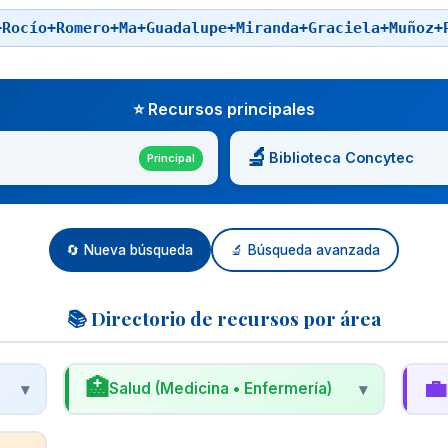
+Rocío+Romero+Ma+Guadalupe+Miranda+Graciela+Muñoz+
⭐ Recursos principales
🔬
Biblioteca Concytec
Principal
🔄 Nueva búsqueda
🔬 Búsqueda avanzada
📚 Directorio de recursos por área
🏥
💼
▾
Salud (Medicina • Enfermería)
▾
🩺
📊
Biblioteca Virtual en Salud (BVS)
R