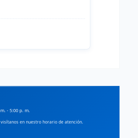
evistas científicas de administración y
egocios en América Latina.
ialnet - Gestión
iteratura científica en administración,
conomía y gestión empresarial.
ciELO - Administración
rtículos de acceso abierto en
dministración y ciencias sociales.
SSRN
ocial Science Research Network:
reprints en economía y administración.
IDEAS/RePEc
 m. - 5:00 p. m.
ase de datos de investigación en
conomía y finanzas.
visítanos en nuestro horario de atención.
World Bank Open Knowledge
epositorio de investigaciones en