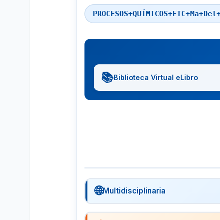
PROCESOS+QUÍMICOS+ETC+Ma+Del
📚
Biblioteca Virtual eLibro
🌐
Multidisciplinaria
🔍
Google Académico