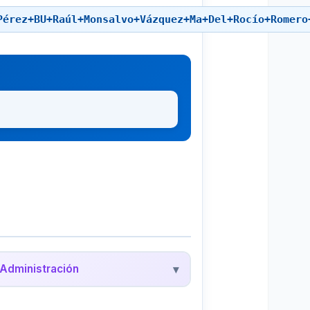
Pérez+BU+Raúl+Monsalvo+Vázquez+Ma+Del+Rocío+Romero
Administración
▾
edalyc - Administración