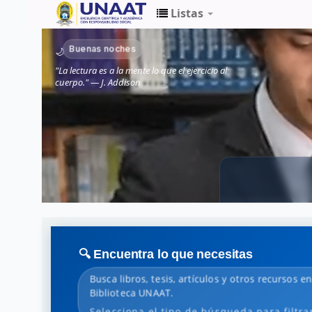
Listas
Biblioteca
Buenas noches
🌙
Unaat
"La lectura es a la mente lo que el ejercicio al
cuerpo." — J. Addison
🔍 Encuentra lo que necesitas
Busca libros, tesis, artículos y otros recursos e
Biblioteca UNAAT.
Selecciona el tipo de búsqueda para filtra