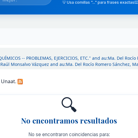
💡 Usa comillas "..." para frases exactas
⌨️
 QUÍMICOS -- PROBLEMAS, EJERCICIOS, ETC." and au:Ma. Del Rocío
Raúl Monsalvo Vázquez and au:Ma. Del Rocío Romero Sánchez, Ma
a Unaat.
🔍
No encontramos resultados
No se encontraron coincidencias para: