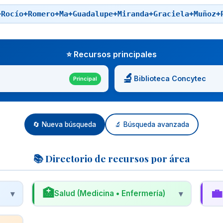
+Rocío+Romero+Ma+Guadalupe+Miranda+Graciela+Muñoz+
⭐ Recursos principales
🔬
Biblioteca Concytec
Principal
🔄 Nueva búsqueda
🔬 Búsqueda avanzada
📚 Directorio de recursos por área
🏥
💼
▾
Salud (Medicina • Enfermería)
▾
🩺
📊
Biblioteca Virtual en Salud (BVS)
R