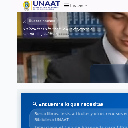
Listas
Biblioteca
Buenas noches
🌙
Unaat
"La lectura es a la mente lo que el ejercicio al
cuerpo." — J. Addison
🔍 Encuentra lo que necesitas
Busca libros, tesis, artículos y otros recursos e
Biblioteca UNAAT.
Selecciona el tipo de búsqueda para filtra