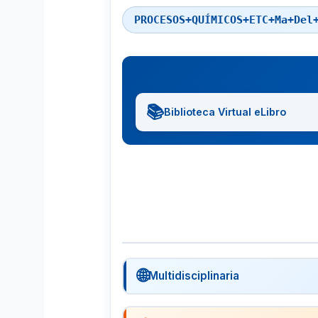
PROCESOS+QUÍMICOS+ETC+Ma+Del
📚
Biblioteca Virtual eLibro
🌐
Multidisciplinaria
🔍
Google Académico