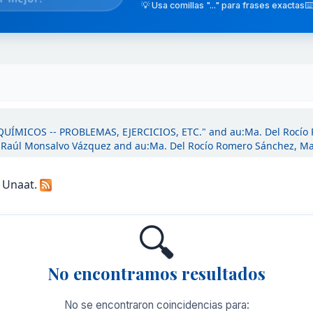
💡 Usa comillas "..." para frases exactas
⌨️
 QUÍMICOS -- PROBLEMAS, EJERCICIOS, ETC." and au:Ma. Del Rocío
Raúl Monsalvo Vázquez and au:Ma. Del Rocío Romero Sánchez, Ma
a Unaat.
🔍
No encontramos resultados
No se encontraron coincidencias para: