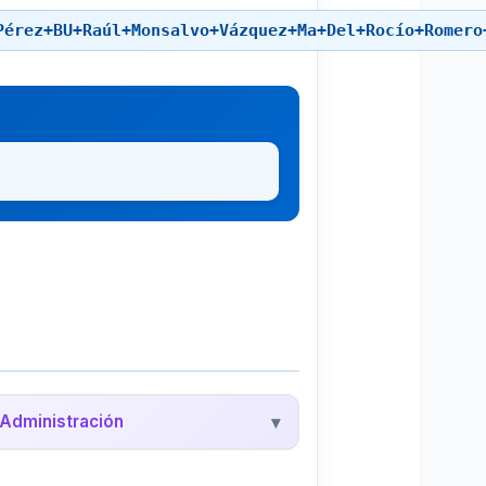
Pérez+BU+Raúl+Monsalvo+Vázquez+Ma+Del+Rocío+Romero
Administración
▾
edalyc - Administración