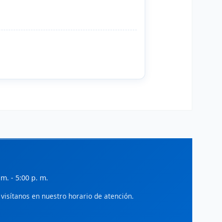
evistas científicas de administración y
egocios en América Latina.
ialnet - Gestión
iteratura científica en administración,
conomía y gestión empresarial.
ciELO - Administración
rtículos de acceso abierto en
dministración y ciencias sociales.
SSRN
ocial Science Research Network:
reprints en economía y administración.
IDEAS/RePEc
 m. - 5:00 p. m.
ase de datos de investigación en
conomía y finanzas.
visítanos en nuestro horario de atención.
World Bank Open Knowledge
epositorio de investigaciones en