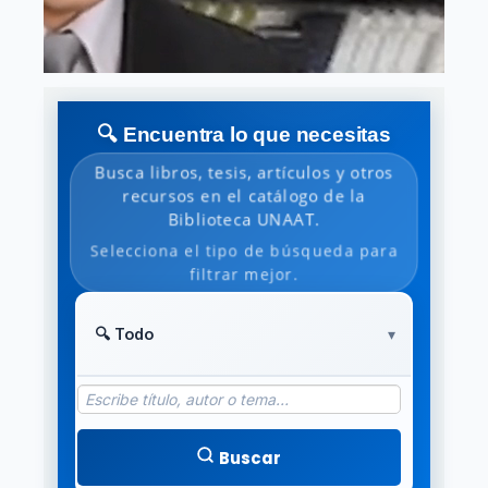
🔍 Encuentra lo que necesitas
Busca libros, tesis, artículos y otros
recursos en el catálogo de la
Biblioteca UNAAT.
Selecciona el tipo de búsqueda para
filtrar mejor.
Buscar