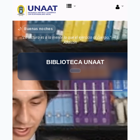
Biblioteca
Unaat
Buenas noches
🌙
"La lectura es a la mente lo que el ejercicio al cuerpo." — J.
Addison
BIBLIOTECA UNAAT