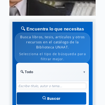
🔍 Encuentra lo que necesitas
Busca libros, tesis, artículos y otros
recursos en el catálogo de la
Biblioteca UNAAT.
Selecciona el tipo de búsqueda para
filtrar mejor.
Buscar