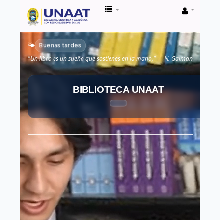
Biblioteca
Unaat
Buenas tardes
🌤️
"Un libro es un sueño que sostienes en la mano." — N. Gaiman
BIBLIOTECA UNAAT