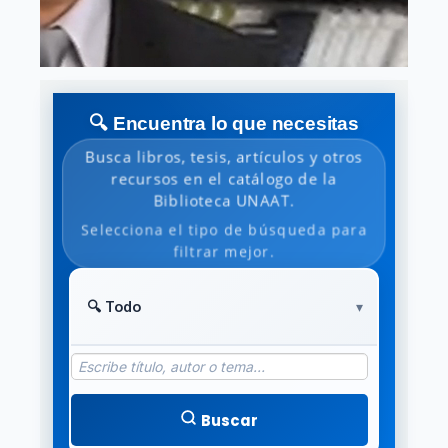
🔍 Encuentra lo que necesitas
Busca libros, tesis, artículos y otros
recursos en el catálogo de la
Biblioteca UNAAT.
Selecciona el tipo de búsqueda para
filtrar mejor.
Buscar