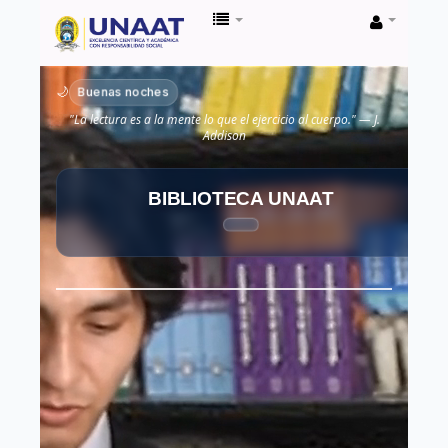
Biblioteca
Unaat
Buenas noches
🌙
"La lectura es a la mente lo que el ejercicio al cuerpo." — J.
Addison
BIBLIOTECA UNAAT