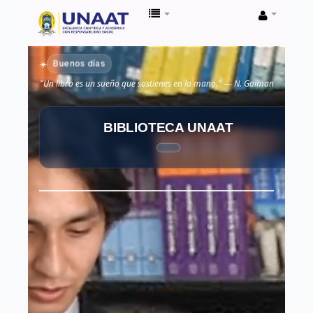
Biblioteca
Unaat
Buenos días
☀️
"Un libro es un sueño que sostienes en la mano." — N. Gaiman
BIBLIOTECA UNAAT