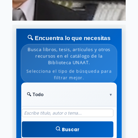
🔍 Encuentra lo que necesitas
Busca libros, tesis, artículos y otros
recursos en el catálogo de la
Biblioteca UNAAT.
Selecciona el tipo de búsqueda para
filtrar mejor.
Buscar