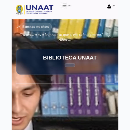
Biblioteca
Unaat
Buenas noches
🌙
"La lectura es a la mente lo que el ejercicio al cuerpo." — J.
Addison
BIBLIOTECA UNAAT