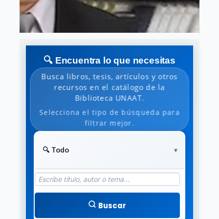
🔍 Encuentra lo que necesitas
Busca libros, tesis, artículos y otros
recursos en el catálogo de la
Biblioteca UNAAT.
Selecciona el tipo de búsqueda para
filtrar mejor.
Buscar