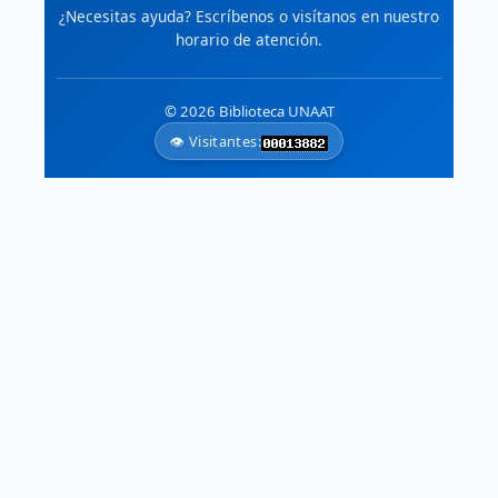
¿Necesitas ayuda? Escríbenos o visítanos en nuestro
horario de atención.
🗺️
Atlas Ambiental de América del
Norte
Datos geoespaciales armonizados
© 2026 Biblioteca UNAAT
de Canadá, EE.UU. y México.
👁️ Visitantes: