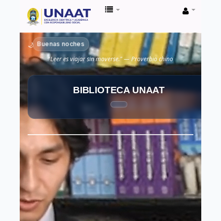
Biblioteca
Unaat
Buenas noches
🌙
"Leer es viajar sin moverse." — Proverbio chino
BIBLIOTECA UNAAT