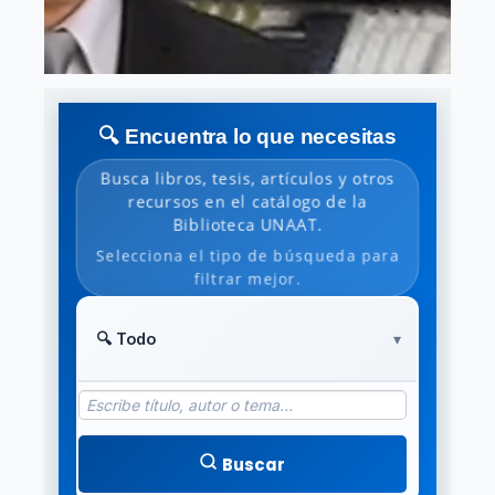
🔍 Encuentra lo que necesitas
Busca libros, tesis, artículos y otros
recursos en el catálogo de la
Biblioteca UNAAT.
Selecciona el tipo de búsqueda para
filtrar mejor.
Buscar