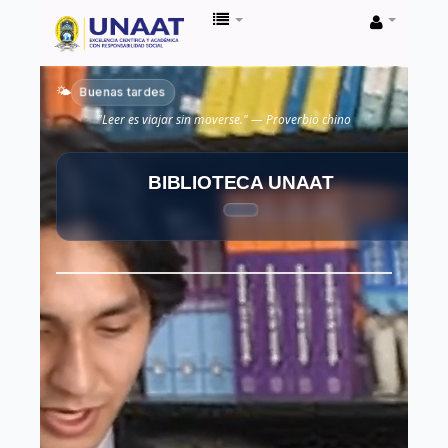
Biblioteca
Unaat
Buenas tardes
🌤️
"Leer es viajar sin moverse." — Proverbio chino
BIBLIOTECA UNAAT