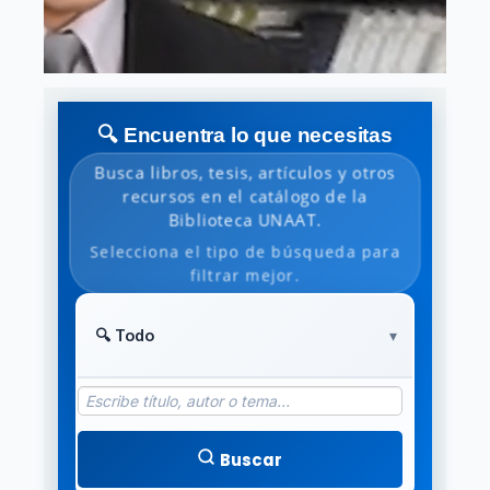
🔍 Encuentra lo que necesitas
Busca libros, tesis, artículos y otros
recursos en el catálogo de la
Biblioteca UNAAT.
Selecciona el tipo de búsqueda para
filtrar mejor.
Buscar