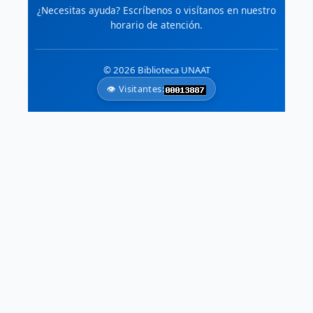
¿Necesitas ayuda? Escríbenos o visítanos en nuestro
horario de atención.
🗺️
Atlas Ambiental de América del
Norte
Datos geoespaciales armonizados
© 2026 Biblioteca UNAAT
de Canadá, EE.UU. y México.
👁️ Visitantes: