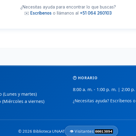
🔬
🏢
BioMed Central
D
 de
¿Necesitas ayuda para encontrar lo que buscas?
Investigaciones biomédicas revisadas por
L
✉️
Escríbenos
o llámanos al
+51 064 260103
pares en acceso abierto.
e
📚
📈
PubMed Central (PMC)
S
ceso
Archivo de texto completo de literatura
A
biomédica de NIH/NLM.
a
🩹
📑
CUIDEN
ñol.
Base de datos especializada en enfermería
S
y cuidados de salud.
p
🕐 HORARIO
📋
💡
Index de Enfermería
 y
8:00 a. m. - 1:00 p. m. | 2:00 p.
Revista científica de la Fundación Index
B
so (Lunes y martes)
para profesionales de enfermería.
e
¿Necesitas ayuda? Escríbenos o 
o (Miércoles a viernes)
🧬
🌍
Nature Open Access
de
Opciones de acceso abierto en ciencias de
R
la vida y salud.
d
© 2026 Biblioteca UNAAT
👁️ Visitantes:
Medigraphic