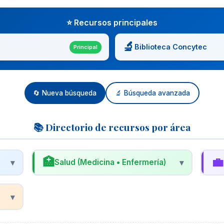
⭐ Recursos principales
🔬
Biblioteca Concytec
Principal
🔄 Nueva búsqueda
🔬 Búsqueda avanzada
📚 Directorio de recursos por área
🏥
💼
▾
Salud (Medicina • Enfermería)
▾
🩺
📊
Biblioteca Virtual en Salud (BVS)
R
▾
Proyecto de BIREME/OPS/OMS con acceso
R
a LILACS, MEDLINE, Cochrane y más.
n