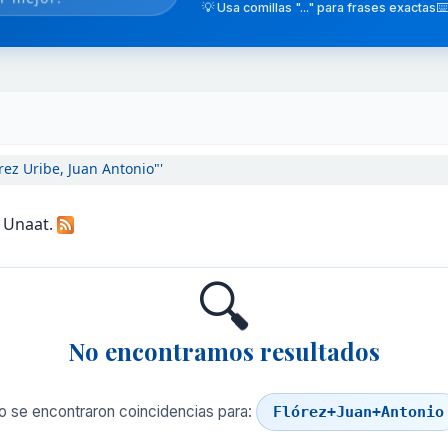
💡 Usa comillas "..." para frases exactas
⌨️
rez Uribe, Juan Antonio"'
a Unaat.
🔍
No encontramos resultados
o se encontraron coincidencias para:
Flórez+Juan+Antonio