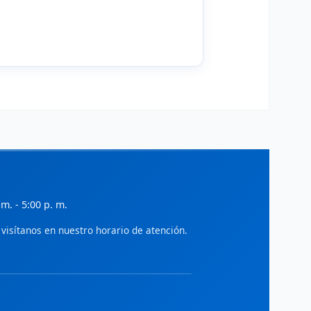
ialnet - Gestión
iteratura científica en administración,
conomía y gestión empresarial.
ciELO - Administración
rtículos de acceso abierto en
dministración y ciencias sociales.
SSRN
ocial Science Research Network:
reprints en economía y administración.
IDEAS/RePEc
 m. - 5:00 p. m.
ase de datos de investigación en
conomía y finanzas.
visítanos en nuestro horario de atención.
World Bank Open Knowledge
epositorio de investigaciones en
esarrollo económico y gestión pública.