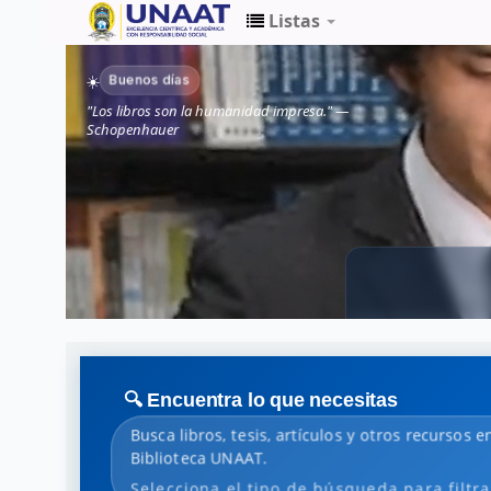
Listas
Biblioteca
Buenos días
☀️
Unaat
"Los libros son la humanidad impresa." —
Schopenhauer
🔍 Encuentra lo que necesitas
Busca libros, tesis, artículos y otros recursos en
Biblioteca UNAAT.
Selecciona el tipo de búsqueda para filtra