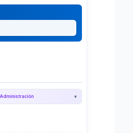
Administración
▾
edalyc - Administración
evistas científicas de administración y
egocios en América Latina.