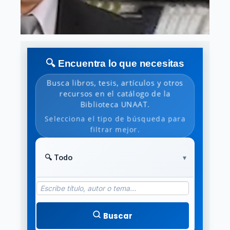
🔍 Encuentra lo que necesitas
Busca libros, tesis, artículos y otros
recursos en el catálogo de la
Biblioteca UNAAT.
Selecciona el tipo de búsqueda para
filtrar mejor.
Buscar