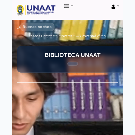
Biblioteca
Unaat
Buenas noches
🌙
"Leer es viajar sin moverse." — Proverbio chino
BIBLIOTECA UNAAT