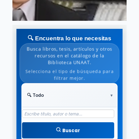
🔍 Encuentra lo que necesitas
Busca libros, tesis, artículos y otros
recursos en el catálogo de la
Biblioteca UNAAT.
Selecciona el tipo de búsqueda para
filtrar mejor.
Buscar