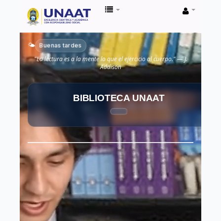
Biblioteca
Unaat
Buenas tardes
🌤️
"La lectura es a la mente lo que el ejercicio al cuerpo." — J.
Addison
BIBLIOTECA UNAAT