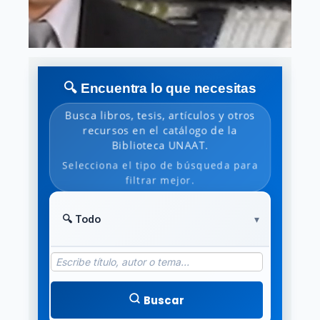
🔍 Encuentra lo que necesitas
Busca libros, tesis, artículos y otros
recursos en el catálogo de la
Biblioteca UNAAT.
Selecciona el tipo de búsqueda para
filtrar mejor.
Buscar