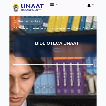
Biblioteca
Unaat
Buenas noches
🌙
"Un libro es un sueño que sostienes en la mano." — N. Gaiman
BIBLIOTECA UNAAT