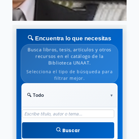
🔍 Encuentra lo que necesitas
Busca libros, tesis, artículos y otros
recursos en el catálogo de la
Biblioteca UNAAT.
Selecciona el tipo de búsqueda para
filtrar mejor.
Buscar