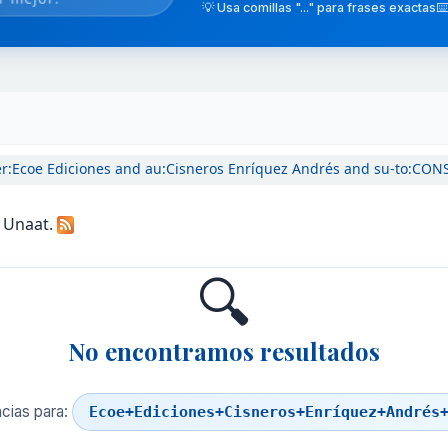
💡 Usa comillas "..." para frases exactas
⌨️
der:Ecoe Ediciones and au:Cisneros Enríquez Andrés and su-to:
a Unaat.
🔍
No encontramos resultados
cias para:
Ecoe+Ediciones+Cisneros+Enríquez+Andrés