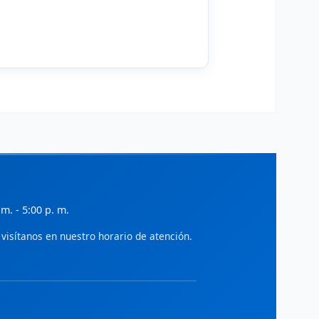
ialnet - Gestión
iteratura científica en administración,
conomía y gestión empresarial.
ciELO - Administración
rtículos de acceso abierto en
dministración y ciencias sociales.
SSRN
ocial Science Research Network:
reprints en economía y administración.
IDEAS/RePEc
 m. - 5:00 p. m.
ase de datos de investigación en
conomía y finanzas.
visítanos en nuestro horario de atención.
World Bank Open Knowledge
epositorio de investigaciones en
esarrollo económico y gestión pública.