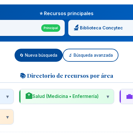
⭐ Recursos principales
🔬
Biblioteca Concytec
Principal
🔄 Nueva búsqueda
🔬 Búsqueda avanzada
📚 Directorio de recursos por área
🏥
💼
▾
Salud (Medicina • Enfermería)
▾
🩺
📊
Biblioteca Virtual en Salud (BVS)
R
▾
Proyecto de BIREME/OPS/OMS con acceso
R
a LILACS, MEDLINE, Cochrane y más.
n