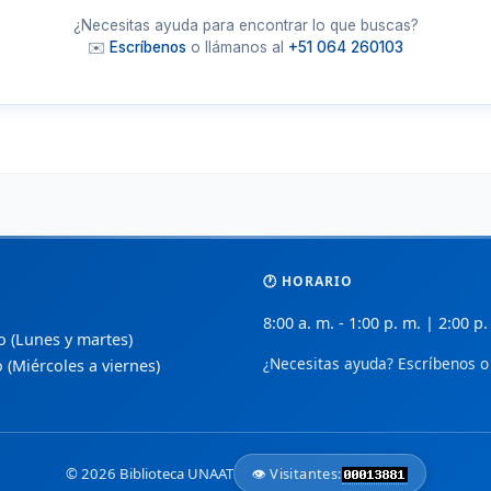
🔬
🏢
BioMed Central
D
 de
¿Necesitas ayuda para encontrar lo que buscas?
Investigaciones biomédicas revisadas por
L
✉️
Escríbenos
o llámanos al
+51 064 260103
pares en acceso abierto.
e
📚
📈
PubMed Central (PMC)
S
ceso
Archivo de texto completo de literatura
A
biomédica de NIH/NLM.
a
🩹
📑
CUIDEN
ñol.
Base de datos especializada en enfermería
S
y cuidados de salud.
p
🕐 HORARIO
📋
💡
Index de Enfermería
 y
8:00 a. m. - 1:00 p. m. | 2:00 p.
Revista científica de la Fundación Index
B
so (Lunes y martes)
para profesionales de enfermería.
e
¿Necesitas ayuda? Escríbenos o 
o (Miércoles a viernes)
🧬
🌍
Nature Open Access
de
Opciones de acceso abierto en ciencias de
R
la vida y salud.
d
© 2026 Biblioteca UNAAT
👁️ Visitantes:
Medigraphic