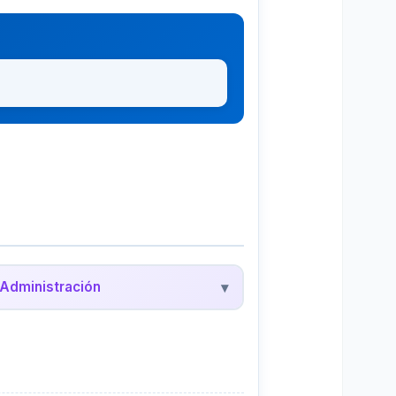
Administración
▾
edalyc - Administración
evistas científicas de administración y
egocios en América Latina.