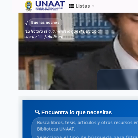
Listas
Biblioteca
Buenas noches
🌙
Unaat
"La lectura es a la mente lo que el ejercicio al
cuerpo." — J. Addison
🔍 Encuentra lo que necesitas
Busca libros, tesis, artículos y otros recursos en
Biblioteca UNAAT.
Selecciona el tipo de búsqueda para filtra