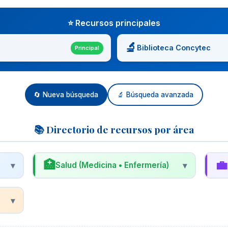
⭐ Recursos principales
🔬
Biblioteca Concytec
Principal
🔄 Nueva búsqueda
🔬 Búsqueda avanzada
📚 Directorio de recursos por área
🏥
💼
▾
Salud (Medicina • Enfermería)
▾
🩺
📊
Biblioteca Virtual en Salud (BVS)
R
▾
Proyecto de BIREME/OPS/OMS con acceso
R
a LILACS, MEDLINE, Cochrane y más.
n