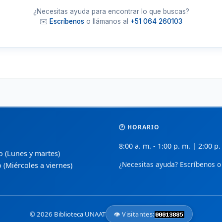
🔬
🏢
BioMed Central
D
 de
¿Necesitas ayuda para encontrar lo que buscas?
Investigaciones biomédicas revisadas por
L
✉️
Escríbenos
o llámanos al
+51 064 260103
pares en acceso abierto.
e
📚
📈
PubMed Central (PMC)
S
ceso
Archivo de texto completo de literatura
A
biomédica de NIH/NLM.
a
🩹
📑
CUIDEN
ñol.
Base de datos especializada en enfermería
S
y cuidados de salud.
p
🕐 HORARIO
📋
💡
Index de Enfermería
 y
8:00 a. m. - 1:00 p. m. | 2:00 p.
Revista científica de la Fundación Index
B
so (Lunes y martes)
para profesionales de enfermería.
e
¿Necesitas ayuda? Escríbenos o 
o (Miércoles a viernes)
🧬
🌍
Nature Open Access
de
Opciones de acceso abierto en ciencias de
R
la vida y salud.
d
© 2026 Biblioteca UNAAT
👁️ Visitantes:
Medigraphic