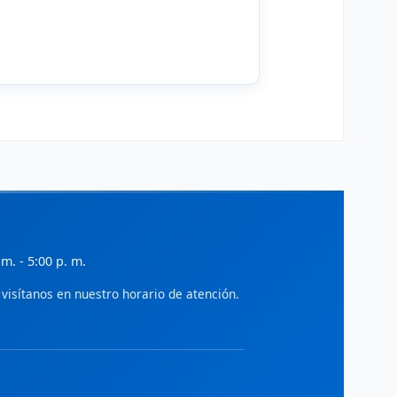
ialnet - Gestión
iteratura científica en administración,
conomía y gestión empresarial.
ciELO - Administración
rtículos de acceso abierto en
dministración y ciencias sociales.
SSRN
ocial Science Research Network:
reprints en economía y administración.
IDEAS/RePEc
 m. - 5:00 p. m.
ase de datos de investigación en
conomía y finanzas.
visítanos en nuestro horario de atención.
World Bank Open Knowledge
epositorio de investigaciones en
esarrollo económico y gestión pública.