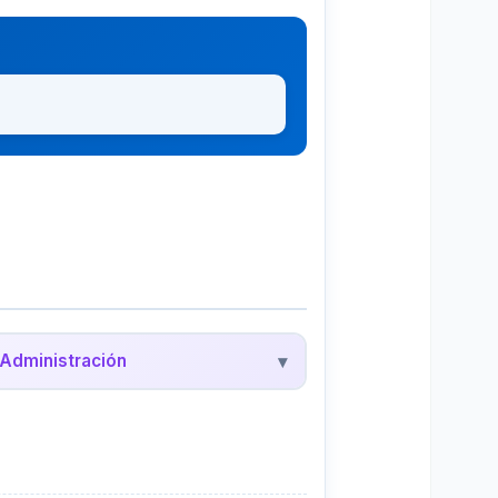
Administración
▾
edalyc - Administración
evistas científicas de administración y
egocios en América Latina.