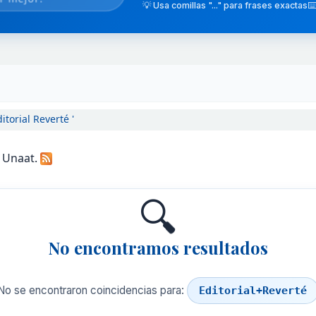
💡 Usa comillas "..." para frases exactas
⌨️
torial Reverté '
a Unaat.
🔍
No encontramos resultados
No se encontraron coincidencias para:
Editorial+Reverté