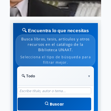
🔍 Encuentra lo que necesitas
Busca libros, tesis, artículos y otros
recursos en el catálogo de la
Biblioteca UNAAT.
Selecciona el tipo de búsqueda para
filtrar mejor.
Buscar