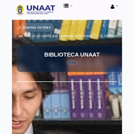
Biblioteca
Unaat
Buenas noches
🌙
"Un libro es un sueño que sostienes en la mano." — N. Gaiman
BIBLIOTECA UNAAT