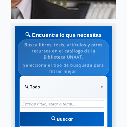
🔍 Encuentra lo que necesitas
Busca libros, tesis, artículos y otros
recursos en el catálogo de la
Biblioteca UNAAT.
Selecciona el tipo de búsqueda para
filtrar mejor.
Buscar