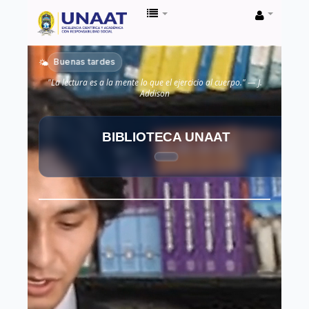
Biblioteca
Unaat
Buenas tardes
🌤️
"La lectura es a la mente lo que el ejercicio al cuerpo." — J.
Addison
BIBLIOTECA UNAAT