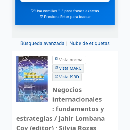
💡 Usa comillas "..." para frases exactas
⌨️ Presiona Enter para buscar
Búsqueda avanzada
Nube de etiquetas
Vista normal
Vista MARC
Vista ISBD
Negocios
internacionales
: fundamentos y
estrategias / Jahir Lombana
Coy (editor) ; Silvia Rozas