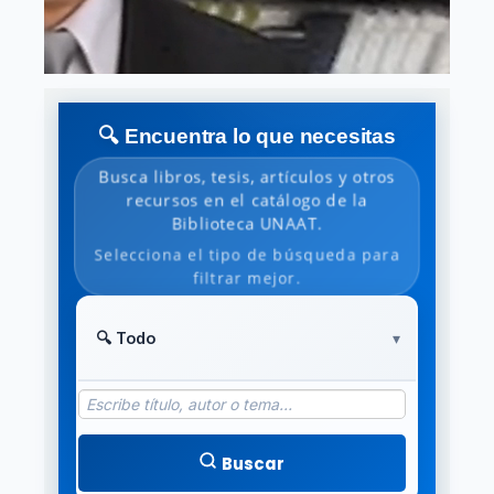
🔍 Encuentra lo que necesitas
Busca libros, tesis, artículos y otros
recursos en el catálogo de la
Biblioteca UNAAT.
Selecciona el tipo de búsqueda para
filtrar mejor.
Buscar