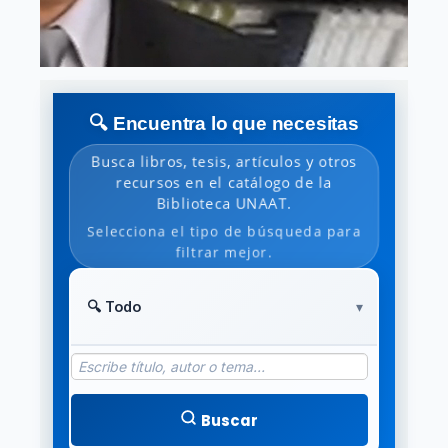
🔍 Encuentra lo que necesitas
Busca libros, tesis, artículos y otros
recursos en el catálogo de la
Biblioteca UNAAT.
Selecciona el tipo de búsqueda para
filtrar mejor.
Buscar