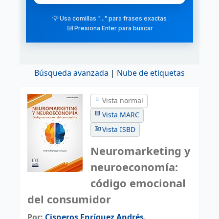
💡 Usa comillas "..." para frases exactas
⌨️ Presiona Enter para buscar
Búsqueda avanzada
Nube de etiquetas
Vista normal
Vista MARC
Vista ISBD
Neuromarketing y
neuroeconomía:
código emocional
del consumidor
Por:
Cisneros Enríquez Andrés
.