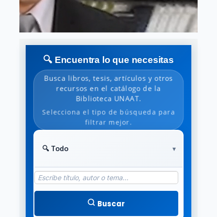
🔍 Encuentra lo que necesitas
Busca libros, tesis, artículos y otros
recursos en el catálogo de la
Biblioteca UNAAT.
Selecciona el tipo de búsqueda para
filtrar mejor.
Buscar