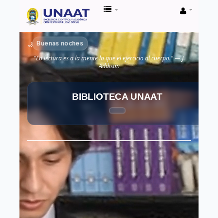
Biblioteca
Unaat
Buenas noches
🌙
"La lectura es a la mente lo que el ejercicio al cuerpo." — J.
Addison
BIBLIOTECA UNAAT