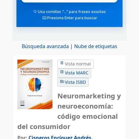
💡 Usa comillas "..." para frases exactas
⌨️ Presiona Enter para buscar
Búsqueda avanzada
Nube de etiquetas
Vista normal
Vista MARC
Vista ISBD
Neuromarketing y
neuroeconomía:
código emocional
del consumidor
Por:
Cisneros Enríquez Andrés
.