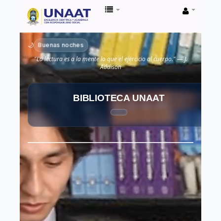
Biblioteca
Unaat
Buenas noches
🌙
"La lectura es a la mente lo que el ejercicio al cuerpo." — J.
Addison
BIBLIOTECA UNAAT