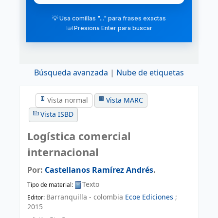
💡 Usa comillas "..." para frases exactas
⌨️ Presiona Enter para buscar
Búsqueda avanzada
Nube de etiquetas
Vista normal
Vista MARC
Vista ISBD
Logística comercial
internacional
Por:
Castellanos Ramírez Andrés
.
Texto
Tipo de material:
Barranquilla - colombia
Ecoe Ediciones
;
Editor:
2015