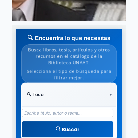
🔍 Encuentra lo que necesitas
Busca libros, tesis, artículos y otros
recursos en el catálogo de la
Biblioteca UNAAT.
Selecciona el tipo de búsqueda para
filtrar mejor.
Buscar