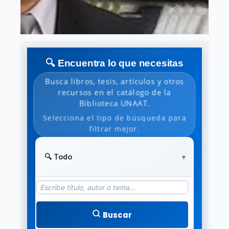
🔍 Encuentra lo que necesitas
Busca libros, tesis, artículos y otros
recursos en el catálogo de la
Biblioteca UNAAT.
Selecciona el tipo de búsqueda para
filtrar mejor.
Buscar