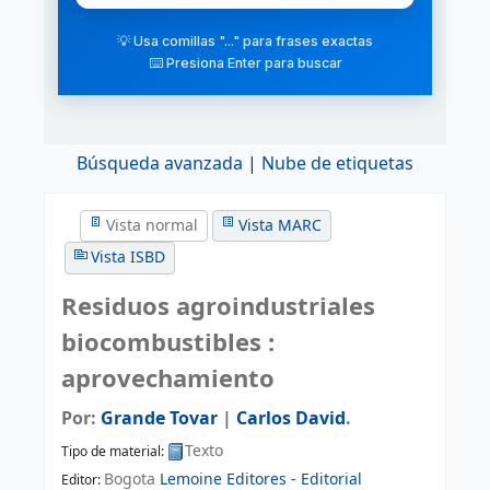
💡 Usa comillas "..." para frases exactas
⌨️ Presiona Enter para buscar
Búsqueda avanzada
Nube de etiquetas
Vista normal
Vista MARC
Vista ISBD
Residuos agroindustriales
biocombustibles :
aprovechamiento
Por:
Grande Tovar
|
Carlos David
.
Texto
Tipo de material:
Bogota
Lemoine Editores - Editorial
Editor: