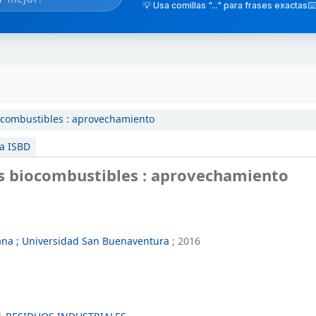
💡 Usa comillas "..." para frases exactas
⌨️
ocombustibles : aprovechamiento
ta ISBD
es biocombustibles : aprovechamiento
iana ; Universidad San Buenaventura
;
2016