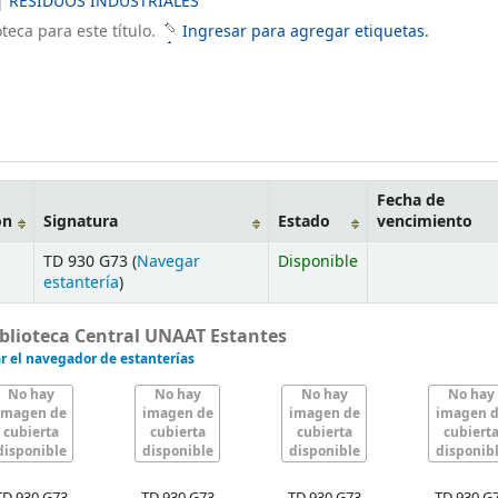
|
RESIDUOS INDUSTRIALES
teca para este título.
Ingresar para agregar etiquetas.
Fecha de
ón
Signatura
Estado
vencimiento
TD 930 G73 (
Navegar
Disponible
estantería
)
lioteca Central UNAAT Estantes
r el navegador de estanterías
No hay
No hay
No hay
No hay
imagen de
imagen de
imagen de
imagen 
cubierta
cubierta
cubierta
cubiert
disponible
disponible
disponible
disponib
TD 930 G73
TD 930 G73
TD 930 G73
TD 930 G