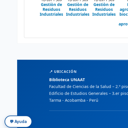
Gestiòn de
Gestiòn de
Gestiòn de
Residuos
Residuos
Residuos
agro
Industriales
Industriales
Industriales
bio
apro
📍 UBICACIÓN
Biblioteca UNAAT
Facultad de Ciencias de la Salud – 2.º pi
Edificio de Estudios Generales – 3.er pis
Tarma - Acobamba - Perú
💬 Ayuda