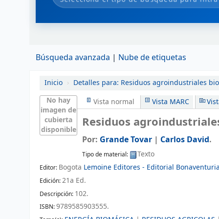
Búsqueda avanzada
Nube de etiquetas
Inicio
›
Detalles para:
Residuos agroindustriales bi
No hay
Vista normal
Vista MARC
Vis
imagen de
Residuos agroindustrial
cubierta
disponible
Por:
Grande Tovar
|
Carlos David
.
Texto
Tipo de material:
Bogota
Lemoine Editores - Editorial Bonaventur
Editor:
21a Ed
.
Edición:
102
.
Descripción:
9789585903555.
ISBN: