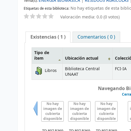
ENERGÍA BIOMÁSICA
|
RESIDUOS AGRICOLAS
Tema(s):
No hay etiquetas de esta biblio
Etiquetas de esta biblioteca:
Valoración media: 0.0 (0 votos)
Existencias
( 1 )
Comentarios ( 0 )
Tipo de
ítem
Ubicación actual
Colecci
Biblioteca Central
FCI-IA
Libros
UNAAT
Navegando Bib
Cerra
No hay
No hay
No hay
imagen de
imagen de
imagen de
cubierta
cubierta
cubierta
Previo
disponible
disponible
disponible
TD 897 P369
TD 897 P369
TD 897 P369