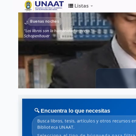
Listas
Biblioteca
Buenas noches
🌙
Unaat
"Los libros son la humanidad impresa." —
Schopenhauer
🔍 Encuentra lo que necesitas
Busca libros, tesis, artículos y otros recursos en
Biblioteca UNAAT.
Selecciona el tipo de búsqueda para filtra