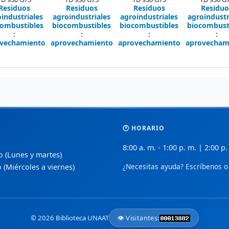
Residuos
Residuos
Residuos
Residuo
industriales
agroindustriales
agroindustriales
agroindustr
combustibles
biocombustibles
biocombustibles
biocombust
:
:
:
:
vechamiento
aprovechamiento
aprovechamiento
aprovecham
🕐 HORARIO
8:00 a. m. - 1:00 p. m. | 2:00 p.
so (Lunes y martes)
¿Necesitas ayuda? Escríbenos o 
o (Miércoles a viernes)
© 2026 Biblioteca UNAAT
👁️ Visitantes: