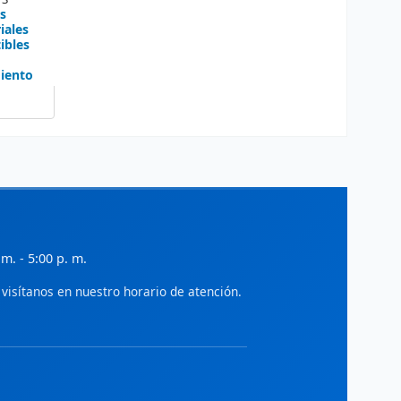
s
iales
ibles
iento
 m. - 5:00 p. m.
visítanos en nuestro horario de atención.