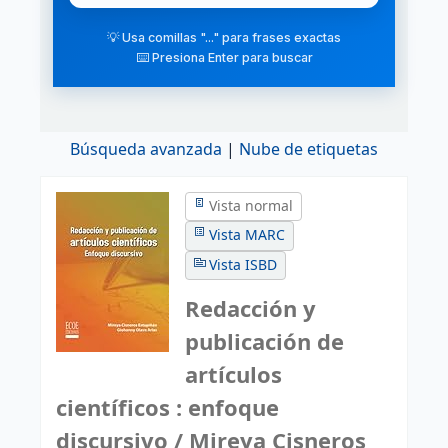
💡 Usa comillas "..." para frases exactas
⌨️ Presiona Enter para buscar
Búsqueda avanzada
Nube de etiquetas
Vista normal
Vista MARC
Vista ISBD
Redacción y
publicación de
artículos
científicos : enfoque
discursivo / Mireya Cisneros