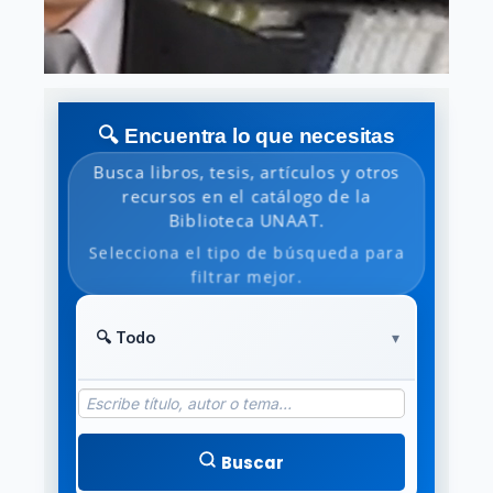
🔍 Encuentra lo que necesitas
Busca libros, tesis, artículos y otros
recursos en el catálogo de la
Biblioteca UNAAT.
Selecciona el tipo de búsqueda para
filtrar mejor.
Buscar