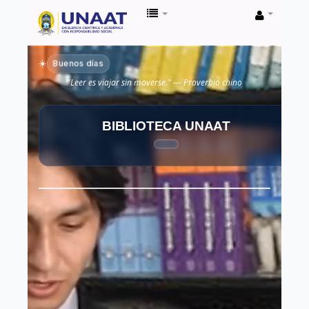
Biblioteca
Unaat
Buenos días
☀️
"Leer es viajar sin moverse." — Proverbio chino
BIBLIOTECA UNAAT