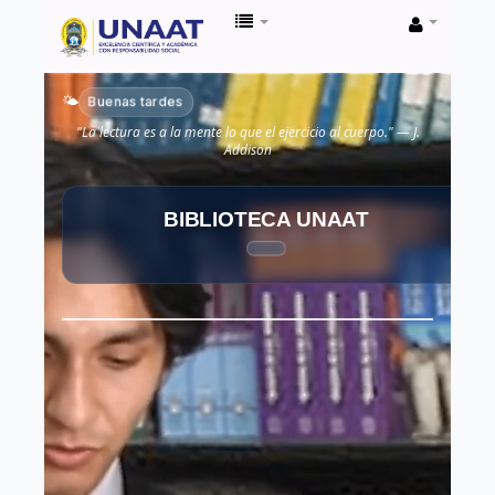
Biblioteca
Unaat
Buenas tardes
🌤️
"La lectura es a la mente lo que el ejercicio al cuerpo." — J.
Addison
BIBLIOTECA UNAAT