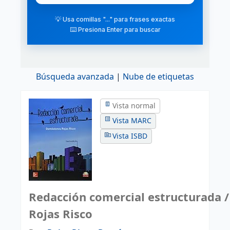
💡 Usa comillas "..." para frases exactas
⌨️ Presiona Enter para buscar
Búsqueda avanzada
Nube de etiquetas
Vista normal
Vista MARC
Vista ISBD
Redacción comercial estructurada 
Rojas Risco