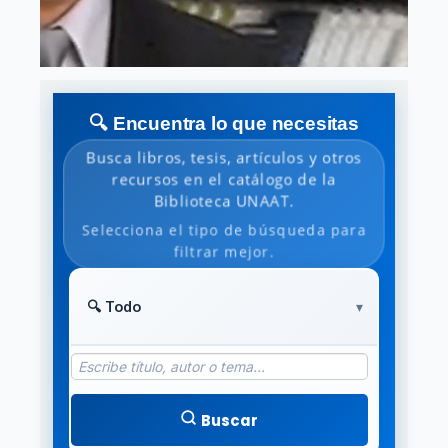
🔍 Encuentra lo que necesitas
Busca libros, tesis, artículos y otros
recursos en el catálogo de la
Biblioteca UNAAT.
Selecciona el tipo de búsqueda para
filtrar mejor.
Buscar