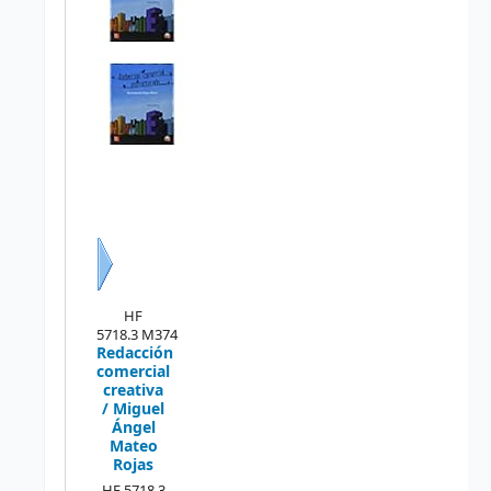
Siguiente
HF
5718.3 M374
Redacción
comercial
creativa
/ Miguel
Ángel
Mateo
Rojas
HF 5718.3